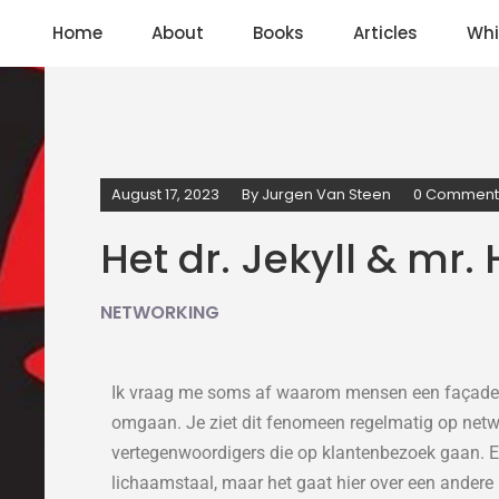
Home
About
Books
Articles
Whi
August 17, 2023
By
Jurgen Van Steen
0 Comment
Het dr. Jekyll & mr
NETWORKING
Ik vraag me soms af waarom mensen een façade 
omgaan. Je ziet dit fenomeen regelmatig op netw
vertegenwoordigers die op klantenbezoek gaan. En
lichaamstaal, maar het gaat hier over een andere p