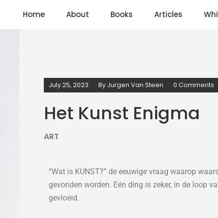
Home
About
Books
Articles
Whi
July 25, 2023
By
Jurgen Van Steen
0 Comments
Het Kunst Enigma
ART
“Wat is KUNST?” de eeuwige vraag waarop waarsch
gevonden worden. Eén ding is zeker, in de loop van
gevloeid.