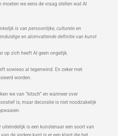
en moeten we eens de vraag stellen wat AI
kelijk is van persoonlijke, culturele en
eenduidige en alomvattende definitie van kunst
r op zich heeft AI geen ongelijk.
eeft sowieso al tegenwind. En zeker met
ssieerd worden.
ken we van “kitsch” en wanneer over
coratief is, maar decoratie is niet noodzakelijk
 opwaaien.
r uiteindelijk is een kunstenaar een soort van
 aan de andere kant is er een klant die het