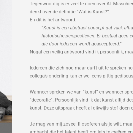
Tegenwoordig is er veel te doen over AI. Misschi
denkt over de definitie “Wat is Kunst?”.
En dit is het antwoord:
“
Kunst is een abstract concept dat vaak afhan
historische perspectieven. Er bestaat geen 
die door iedereen wordt geaccepteerd
.”
Nogal een veilig antwoord vind ik persoonlijk, maa
Iedereen die zich nog maar durft uit te spreken h
collega’s onderling kan er wel eens pittig gediscu
Wanneer spreken we van “kunst” en wanneer spre
“decoratie”. Persoonlijk vind ik dat kunst altijd de
kunst. Deze uitspraak heeft al dikwijls stof doen
Je mag van mij zoveel filosoferen als je wilt, maa
ambacht die het talent heeft om iets te creëren en