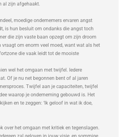
 al zijn afgehaakt.
gendeel, moedige ondernemers ervaren angst
dt, is hun besluit om ondanks die angst toch
mer die zijn vaste baan opzegt om zijn droom
ten vraagt om enorm veel moed, want wat als het
fortzone die vaak leidt tot de mooiste
en wel het omgaan met twijfel. Iedere
. Of je nu net begonnen bent of al jaren
ersproces. Twijfel aan je capaciteiten, twijfel
e idee waarop je onderneming gebouwd is. Het
ijken en te zeggen: ‘Ik geloof in wat ik doe,
 over het omgaan met kritiek en tegenslagen.
t iedereen zal geloven in jouw visie, en sommige