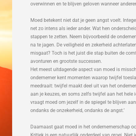
overwinnen en te blijven geloven wanneer anderen
Moed betekent niet dat je geen angst voelt. Inte
net zo intens als ieder ander. Wat hen onderschei
stappen te zetten. Neem bijvoorbeeld de onderne
na te jagen. De veiligheid en zekerheid achterla
misgaat? Toch is het juist die stap buiten de com
avonturen en grootste successen.
Het meest uitdagende aspect van moed is misschi
ondernemer kent momenten waarop twijfel toeslaat
meedraait: twijfel maakt deel uit van het ondernem
aan je keuzes, en soms zelfs twijfel aan het hel
vraagt moed om jezelf in de spiegel te blijven aank
ondanks de onzekerheid, ondanks de angst.’
Daarnaast gaat moed in het ondernemerschap ook
Kritiek is een natuurlijk onderdeel van groei. Nie