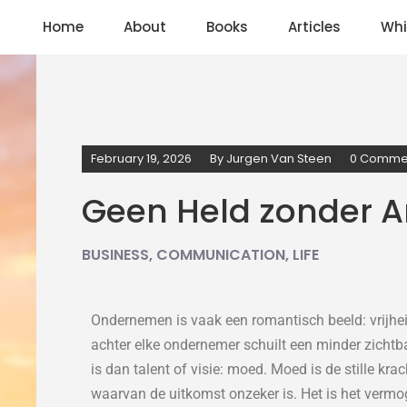
Home
About
Books
Articles
Whi
February 19, 2026
By
Jurgen Van Steen
0 Comme
Geen Held zonder A
BUSINESS
,
COMMUNICATION
,
LIFE
Ondernemen is vaak een romantisch beeld: vrijhe
achter elke ondernemer schuilt een minder zichtb
is dan talent of visie: moed. Moed is de stille kr
waarvan de uitkomst onzeker is. Het is het vermo