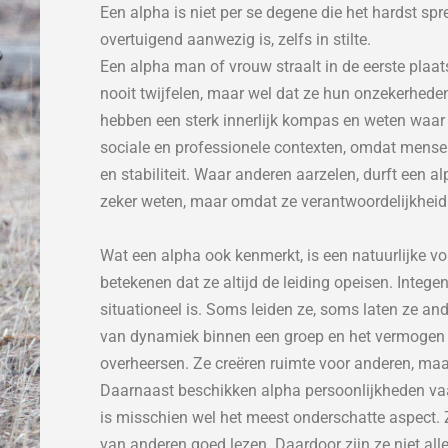
Een alpha is niet per se degene die het hardst sp
overtuigend aanwezig is, zelfs in stilte.
Een alpha man of vrouw straalt in de eerste plaats
nooit twijfelen, maar wel dat ze hun onzekerhede
hebben een sterk innerlijk kompas en weten waar 
sociale en professionele contexten, omdat mensen
en stabiliteit. Waar anderen aarzelen, durft een a
zeker weten, maar omdat ze verantwoordelijkhei
Wat een alpha ook kenmerkt, is een natuurlijke vo
betekenen dat ze altijd de leiding opeisen. Intege
situationeel is. Soms leiden ze, soms laten ze and
van dynamiek binnen een groep en het vermogen 
overheersen. Ze creëren ruimte voor anderen, maar 
Daarnaast beschikken alpha persoonlijkheden vaak
is misschien wel het meest onderschatte aspect. 
van anderen goed lezen. Daardoor zijn ze niet al