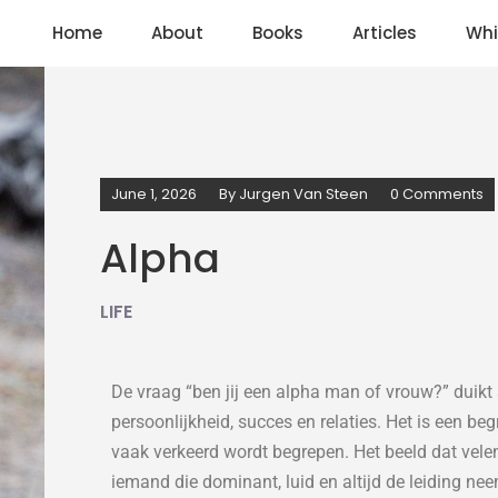
Home
About
Books
Articles
Whi
June 1, 2026
By
Jurgen Van Steen
0 Comments
Alpha
LIFE
De vraag “ben jij een alpha man of vrouw?” duikt
persoonlijkheid, succes en relaties. Het is een be
vaak verkeerd wordt begrepen. Het beeld dat vele
iemand die dominant, luid en altijd de leiding ne