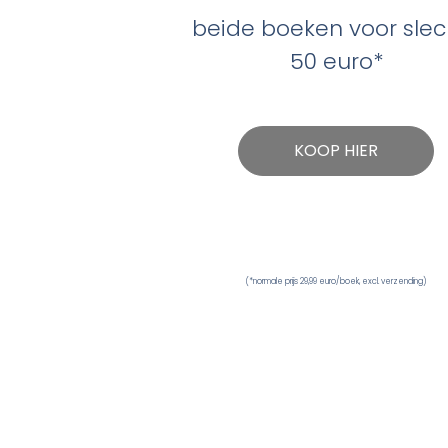
beide boeken voor slec
50 euro*
KOOP HIER
(*normale prijs 29,99 euro/boek, excl. verzending)