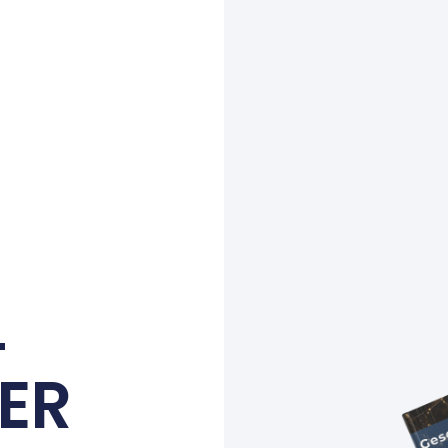
L
IER